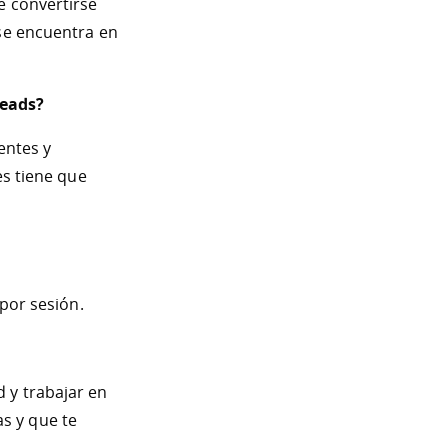
e convertirse
 se encuentra en
leads?
entes y
es tiene que
 por sesión.
 y trabajar en
s y que te