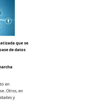
atizada que se
a base de datos
 marcha
cto en
se. Otros, en
idades y