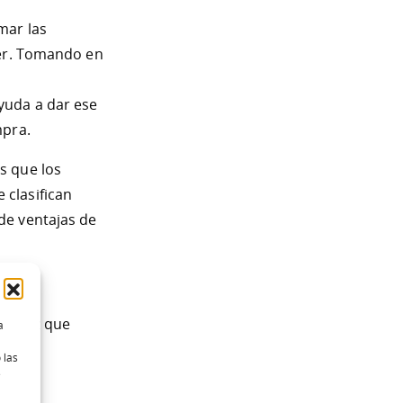
mar las
der. Tomando en
yuda a dar ese
mpra.
s que los
 clasifican
de ventajas de
 matriz que
a
s 5
 las
e