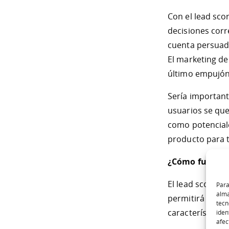
Con el lead sco
decisiones corr
cuenta persuadi
El marketing de
último empujón 
Sería important
usuarios se que
como potenciale
producto para 
¿Cómo funciona
El lead scoring
Para
alma
permitirá selecc
tecn
características
iden
afec