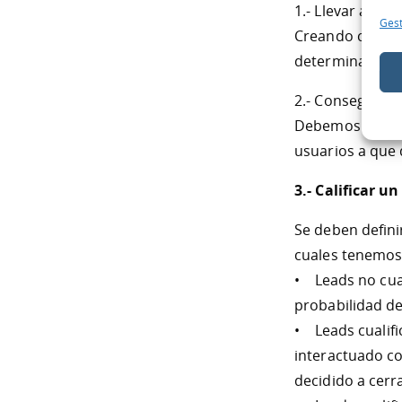
1.- Llevar a ca
Gest
Creando conten
determinar el p
2.- Conseguir la
Debemos logar c
usuarios a que 
3.- Calificar u
Se deben defini
cuales tenemos
• Leads no cual
probabilidad de
• Leads cualifi
interactuado co
decidido a cerr