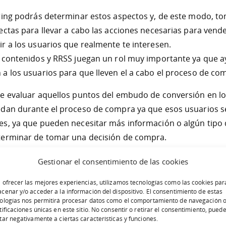
ring podrás determinar estos aspectos y, de este modo, to
ectas para llevar a cabo las acciones necesarias para ven
r a los usuarios que realmente te interesen.
 contenidos y RRSS juegan un rol muy importante ya que a
a los usuarios para que lleven el a cabo el proceso de co
e evaluar aquellos puntos del embudo de conversión en lo
dan durante el proceso de compra ya que esos usuarios se
s, ya que pueden necesitar más información o algún tipo 
terminar de tomar una decisión de compra.
 el lead scoring?
Gestionar el consentimiento de las cookies
 te permite pasar de una base de datos de contactos a una
 ofrecer las mejores experiencias, utilizamos tecnologías como las cookies par
cenar y/o acceder a la información del dispositivo. El consentimiento de estas
ionar una serie de características a cada lead. Estos son la
ologías nos permitirá procesar datos como el comportamiento de navegación o
 importantes para su funcionamiento.
tificaciones únicas en este sitio. No consentir o retirar el consentimiento, pued
tar negativamente a ciertas características y funciones.