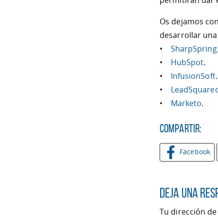
permitirán dar 
Os dejamos con
desarrollar una
•
SharpSpring
•
HubSpot
.
•
InfusionSoft
.
•
LeadSquare
•
Marketo
.
Compartir:
Facebook
Deja una res
Tu dirección de