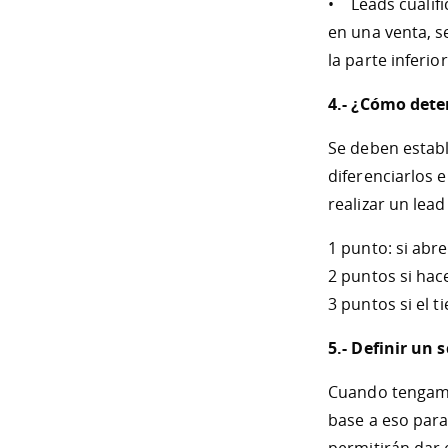
• Leads cualif
en una venta, s
la parte inferi
4.- ¿Cómo dete
Se deben estable
diferenciarlos 
realizar un lea
1 punto: si abr
2 puntos si hac
3 puntos si el t
5.- Definir un 
Cuando tengamos
base a eso par