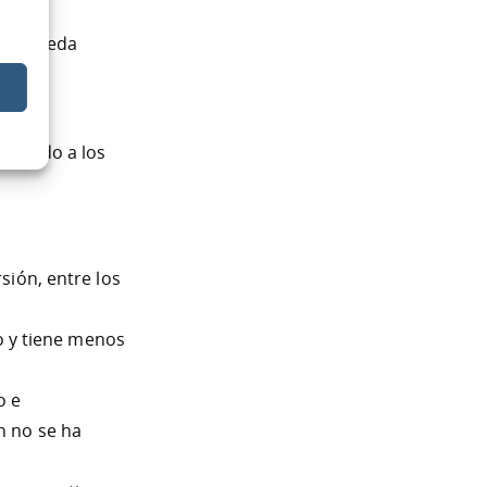
rio pueda
tivando a los
sión, entre los
o y tiene menos
o e
n no se ha