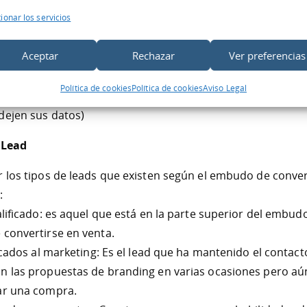
bo una
estrategia de Inbound Marketing
ionar los servicios
idos de calidad y aportando información para que el usua
roceso de compra (infografías, videos, infoproductos, etc)
Aceptar
Rechazar
Ver preferencias
 conversión de las visitas en leads
Política de cookies
Política de cookies
Aviso Legal
rear una base de datos de potenciales interesados (incen
dejen sus datos)
n Lead
r los tipos de leads que existen según el embudo de conver
:
ificado: es aquel que está en la parte superior del embud
 convertirse en venta.
cados al marketing: Es el lead que ha mantenido el contact
n las propuestas de branding en varias ocasiones pero aú
ar una compra.