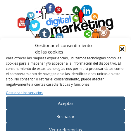
Gestionar el consentimiento
de las cookies
Para ofrecer las mejores experiencias, utilizamos tecnologías como las
cookies para almacenar y/o acceder a la información del dispositivo. El
consentimiento de estas tecnologías nos permitirá procesar datos como
DOBLEO
el comportamiento de navegación o las identificaciones únicas en este
sitio. No consentir o retirar el consentimiento, puede afectar
¿Cómo elegir una agencia
negativamente a ciertas características y funciones.
de marketing?
Gestionar los servicios
Aceptar
LEES MÁS >
Rechazar
Ver preferencias