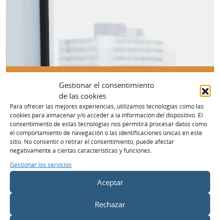
Gestionar el consentimiento
Si quieres saber más sobre nuestro trabajo,
de las cookies
puedes echar un vistazo a nuestra página de
Para ofrecer las mejores experiencias, utilizamos tecnologías como las
cookies para almacenar y/o acceder a la información del dispositivo. El
Equipo
o nuestros
Casos de Éxito
. Por supuesto,
consentimiento de estas tecnologías nos permitirá procesar datos como
el comportamiento de navegación o las identificaciones únicas en este
si quieres consultarnos cualquier cosa, ponte en
sitio. No consentir o retirar el consentimiento, puede afectar
negativamente a ciertas características y funciones.
contacto con nosotros
o pásate por nuestras
Gestionar los servicios
oficinas en Paseo la Castellana, 123. Estaremos
Aceptar
encantados de invitarte a un café y charlar.
Rechazar