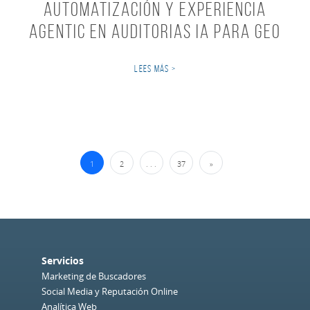
automatización y experiencia
agentic en Auditorias IA para GEO
LEES MÁS >
Navegación de Entradas
1
2
. . .
37
»
Servicios
Marketing de Buscadores
Social Media y Reputación Online
Analítica Web