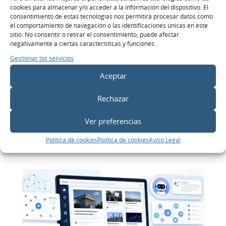
cookies para almacenar y/o acceder a la información del dispositivo. El
consentimiento de estas tecnologías nos permitirá procesar datos como
el comportamiento de navegación o las identificaciones únicas en este
sitio. No consentir o retirar el consentimiento, puede afectar
negativamente a ciertas características y funciones.
INTELIGENCIA ARTIFICIAL
Gestionar los servicios
Auditoría GEO para páginas de
Aceptar
servicios.
Rechazar
LEES MÁS >
Ver preferencias
Política de cookies
Política de cookies
Aviso Legal