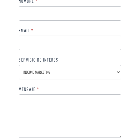
C
Nombre
*
o
n
t
Email
*
a
c
t
o
Servicio de interés
Mensaje
*