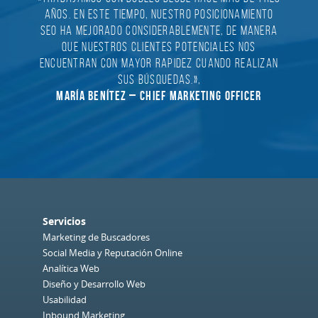
años. En este tiempo, nuestro posicionamiento
partner, compañero de viaje y aliado
SEO ha mejorado considerablemente, de manera
imprescindible.»,
Daniel Jimenez Herranz – Commercial Digital
que nuestros clientes potenciales nos
encuentran con mayor rapidez cuando realizan
Marketing Activation & Strategy Lead en Bayer
sus búsquedas.»,
– EMEA
María Benítez – Chief Marketing Officer
Servicios
Marketing de Buscadores
Social Media y Reputación Online
Analítica Web
Diseño y Desarrollo Web
Usabilidad
Inbound Marketing