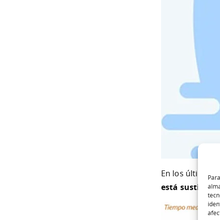
En los últimos 
Para
está sustituyen
alma
tecn
iden
afec