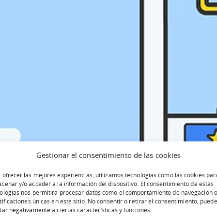
Gestionar el consentimiento de las cookies
años, los hábitos de consumo en Internet han cambiado; y
 ofrecer las mejores experiencias, utilizamos tecnologías como las cookies par
do al resto de dispositivos
a pasos agigantados.
cenar y/o acceder a la información del dispositivo. El consentimiento de estas
ologías nos permitirá procesar datos como el comportamiento de navegación o
tificaciones únicas en este sitio. No consentir o retirar el consentimiento, pued
tar negativamente a ciertas características y funciones.