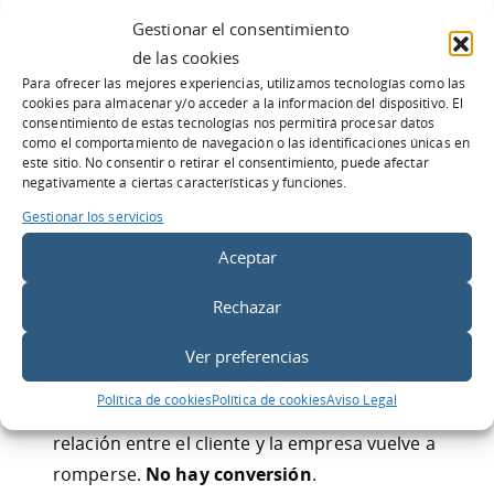
La estrategia de
SEO
basada en Linkbuiling,
Gestionar el consentimiento
consiste en generar enlaces a tu pagina web
de las cookies
(pagando o no) desde otras paginas o blogs,
Para ofrecer las mejores experiencias, utilizamos tecnologías como las
recomendando tus servicios o productos. De
cookies para almacenar y/o acceder a la información del dispositivo. El
consentimiento de estas tecnologías nos permitirá procesar datos
esta manera, se pone en boca de otros,
como el comportamiento de navegación o las identificaciones únicas en
este sitio. No consentir o retirar el consentimiento, puede afectar
nuestras propias palabras. “
Gabo
”, llega a la
negativamente a ciertas características y funciones.
barra y hace que todos comiencen a decir lo
Gestionar los servicios
bueno que es, hasta que llegan estos
Aceptar
rumores al cliente, y es él, quien lo busca. En
este momento, el cliente llega a la página
Rechazar
web, y encuentra un site frio y sin contenido,
una marca que no escucha y solo habla; webs
Ver preferencias
con procesos complicados para ubicar la
Política de cookies
Política de cookies
Aviso Legal
información necesaria, y aquí, es cuando la
relación entre el cliente y la empresa vuelve a
romperse.
No hay conversión
.