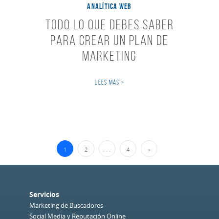
ANALÍTICA WEB
Todo lo que debes saber
para crear un Plan de
Marketing
LEES MÁS >
Navegación de Entradas
1
2
. . .
4
»
Servicios
Marketing de Buscadores
Social Media y Reputación Online