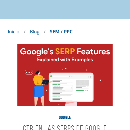
Inicio
Blog
SEM / PPC
GOOGLE
CTR en las SERPs de Google