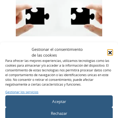
ANALÍTICA WEB
Gestionar el consentimiento
Diferencias entre el
de las cookies
Para ofrecer las mejores experiencias, utilizamos tecnologías como las
seguimiento de
cookies para almacenar y/o acceder a la información del dispositivo. El
consentimiento de estas tecnologías nos permitirá procesar datos como
conversiones en Google
el comportamiento de navegación o las identificaciones únicas en este
sitio. No consentir o retirar el consentimiento, puede afectar
Ads y Google Analytics 4
negativamente a ciertas características y funciones.
LEES MÁS >
Gestionar los servicios
Aceptar
Rechazar