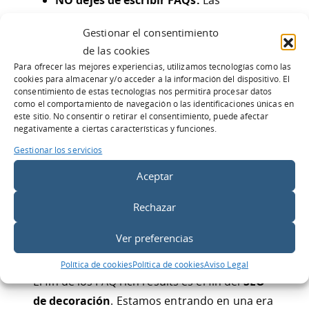
preguntas frecuentes son vitales para la
Gestionar el consentimiento
conversión de tus clientes. Si ayudan al
de las cookies
usuario a comprar, deben quedarse en tu
Para ofrecer las mejores experiencias, utilizamos tecnologías como las
web.
cookies para almacenar y/o acceder a la información del dispositivo. El
consentimiento de estas tecnologías nos permitirá procesar datos
NO intentes engañar al algoritmo:
No
como el comportamiento de navegación o las identificaciones únicas en
uses otros marcados (como
Product
o
este sitio. No consentir o retirar el consentimiento, puede afectar
negativamente a ciertas características y funciones.
HowTo
) para intentar «forzar» resultados
Gestionar los servicios
enriquecidos que no corresponden.
Podrías recibir una penalización manual.
Aceptar
NO descuides tu CTR:
Ahora que tu
Rechazar
resultado es más pequeño, revisa tus
Title Tags
. Si son aburridos, tu
Ver preferencias
competencia se llevará el tráfico.
Política de cookies
Política de cookies
Aviso Legal
El fin de los FAQ rich results es el fin del
SEO
de decoración
. Estamos entrando en una era