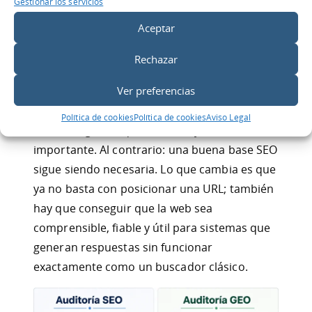
La auditoría GEO busca preparar la web para
Gestionar los servicios
un entorno donde los usuarios hacen
Aceptar
preguntas, comparan opciones y reciben
Rechazar
respuestas generadas por sistemas que
interpretan, resumen y recomiendan
Ver preferencias
información.
Política de cookies
Política de cookies
Aviso Legal
Esto no significa que el SEO deje de ser
importante. Al contrario: una buena base SEO
sigue siendo necesaria. Lo que cambia es que
ya no basta con posicionar una URL; también
hay que conseguir que la web sea
comprensible, fiable y útil para sistemas que
generan respuestas sin funcionar
exactamente como un buscador clásico.