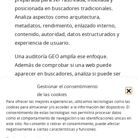
posicionada en buscadores tradicionales.
Analiza aspectos como arquitectura,
metadatos, rendimiento, enlazado interno,
contenido, autoridad, datos estructurados y
experiencia de usuario.
Una auditoría GEO amplía ese enfoque.
Además de comprobar si una web puede
aparecer en buscadores, analiza si puede ser
entendida por modelos de lenguaje, citada en
Gestionar el consentimiento
respuestas generadas, recomendada por
de las cookies
asistentes conversacionales y, en algunos
Para ofrecer las mejores experiencias, utilizamos tecnologías como las
cookies para almacenar y/o acceder a la información del dispositivo. El
casos, utilizada por agentes de IA.
consentimiento de estas tecnologías nos permitirá procesar datos
como el comportamiento de navegación o las identificaciones únicas en
La diferencia clave es que el SEO tradicional
este sitio. No consentir o retirar el consentimiento, puede afectar
negativamente a ciertas características y funciones.
busca optimizar para páginas de resultados.