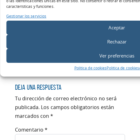
o las identificaciones únicas en este sitio. No consentir o retirar el consen
características y funciones.
Gestionar los servicios
Aceptar
Un comentario sobre “
Fluctuación y
Rechazar
continuidad de la actualización del
algoritmo de rankings de Google.
”
Ver preferencias
Pingback:
¿Nueva Actualización de
Política de cookies
Política de cookies
GOOGLE “BREWING”? | dobleo
Deja una respuesta
Tu dirección de correo electrónico no será
publicada.
Los campos obligatorios están
marcados con
*
Comentario
*