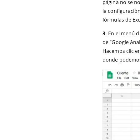
página no se n
la configuración
fórmulas de Ex
3.
En el menú d
de “Google Anal
Hacemos clic en
donde podemos 