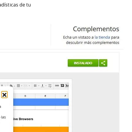
dísticas de tu
a
 las
e