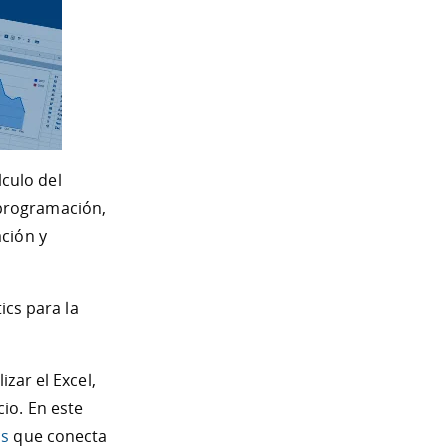
culo del
programación,
ción y
ics para la
izar el Excel,
io. En este
cs
que conecta