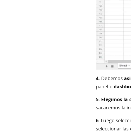
4.
Debemos
as
panel o
dashbo
5.
Elegimos la 
sacaremos la i
6
. Luego selec
seleccionar la