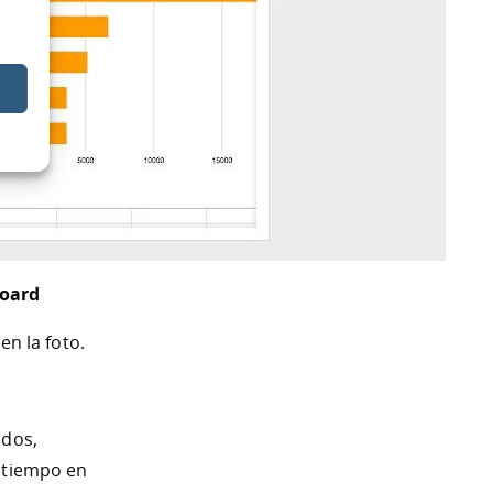
board
n la foto.
idos,
e tiempo en