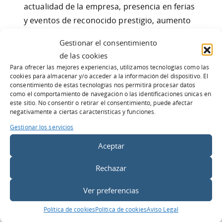
actualidad de la empresa, presencia en ferias
y eventos de reconocido prestigio, aumento
de la cartera de clientes…Todas estas
Gestionar el consentimiento
acciones reflejan la situación de la empresa a
de las cookies
ojos de sus seguidores.
Para ofrecer las mejores experiencias, utilizamos tecnologías como las
cookies para almacenar y/o acceder a la información del dispositivo. El
Toda aquella información que sume valor a la
consentimiento de estas tecnologías nos permitirá procesar datos
como el comportamiento de navegación o las identificaciones únicas en
empresa (noticias, artículos, resultados)
este sitio. No consentir o retirar el consentimiento, puede afectar
deben ser publicados en el
perfil de
negativamente a ciertas características y funciones.
empresa en Linkedin
. Compartimos el
Gestionar los servicios
conocimiento a través de enlaces repletos de
Aceptar
contenido. Estos contenidos van a mejorar el
posicionamiento y te van a ayudar a crear
Rechazar
marca dentro de la red.
Ver preferencias
Es muy importante recordar que no todo lo
Política de cookies
Política de cookies
Aviso Legal
que se publica en Facebook y Twitter es válido