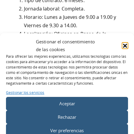
Tipo de contrato: 6 meses.
Jornada laboral: Completa.
Horario: Lunes a Jueves de 9.00 a 19.00 y
Viernes de 9.30 a 14.00.
Localización: Oficinas en Paseo de la
Gestionar el consentimiento
Habana 4, 1º Izquierda.
de las cookies
Salario 750€ / mes
Para ofrecer las mejores experiencias, utilizamos tecnologías como las
cookies para almacenar y/o acceder a la información del dispositivo. El
consentimiento de estas tecnologías nos permitirá procesar datos
Envíanos tu currículum
como el comportamiento de navegación o las identificaciones únicas en
a: marta.perez@dobleo.com
este sitio. No consentir o retirar el consentimiento, puede afectar
negativamente a ciertas características y funciones.
Y empieza a conocernos en
Facebook
y
Gestionar los servicios
Twitter
Aceptar
Rechazar
Ver preferencias