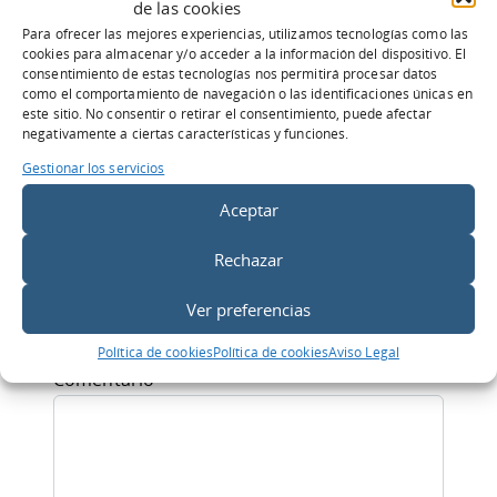
de las cookies
Jesús!
Para ofrecer las mejores experiencias, utilizamos tecnologías como las
cookies para almacenar y/o acceder a la información del dispositivo. El
consentimiento de estas tecnologías nos permitirá procesar datos
Compartir:
como el comportamiento de navegación o las identificaciones únicas en
este sitio. No consentir o retirar el consentimiento, puede afectar
negativamente a ciertas características y funciones.
Gestionar los servicios
Aceptar
Deja una respuesta
Rechazar
Tu dirección de correo electrónico no será
publicada.
Los campos obligatorios están
Ver preferencias
marcados con
*
Política de cookies
Política de cookies
Aviso Legal
Comentario
*