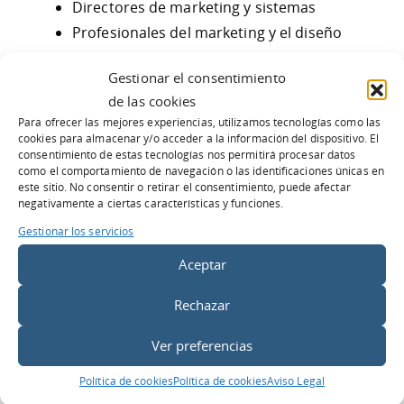
Directores de marketing y sistemas
Profesionales del marketing y el diseño
web
Gestionar el consentimiento
Gerentes de empresa y emprendedores
de las cookies
que quieran mejorar el rendimiento de
Para ofrecer las mejores experiencias, utilizamos tecnologías como las
su negocio en Internet
cookies para almacenar y/o acceder a la información del dispositivo. El
consentimiento de estas tecnologías nos permitirá procesar datos
como el comportamiento de navegación o las identificaciones únicas en
Objetivo:
este sitio. No consentir o retirar el consentimiento, puede afectar
negativamente a ciertas características y funciones.
Entender los principios fundamentales de
Gestionar los servicios
la usabilidad web.
Cómo aplicar los principios a nuestra
Aceptar
propia web.
Rechazar
Aprender a manejar herramientas que
nos ayudan en la optimización.
Ver preferencias
Duración:
5 horas presenciales
Política de cookies
Política de cookies
Aviso Legal