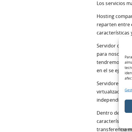
Los servicios 
Hosting compart
reparten entre 
características 
Servidor dedic
para nosotros, 
Para
tendremos que s
alma
tecn
en el se ejecuta
iden
afec
Servidores VPS 
Gest
virtualizacione
independiente 
Dentro de cada 
características
transferencia m