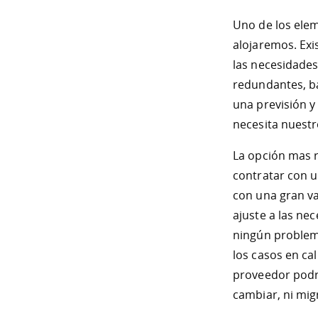
Uno de los elem
alojaremos. Exi
las necesidades
redundantes, ba
una previsión y 
necesita nuestr
La opción mas r
contratar con u
con una gran va
ajuste a las ne
ningún problema
los casos en ca
proveedor podre
cambiar, ni mig