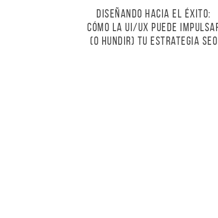
Diseñando hacia el éxito:
cómo la UI/UX puede impulsa
(o hundir) tu estrategia SEO
Servicios
Quiénes somos
Marketing de Buscadores
Sobre dobleO
Social Media y Reputación
Equipo
Online
Nuestros Clientes
Analítica Web
Blog
Diseño y Desarrollo Web
Usabilidad
Redes Sociales
Inbound Marketing
Instagram
Facebook
LinkedIn
Twitter