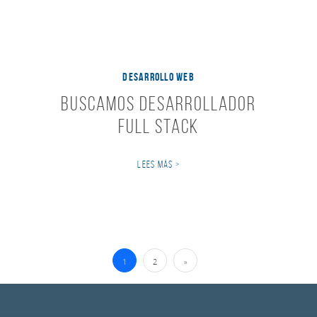
DESARROLLO WEB
Buscamos Desarrollador
Full Stack
LEES MÁS >
Navegación de Entradas
1
2
»