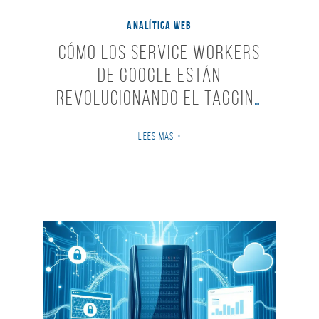
ANALÍTICA WEB
Cómo los Service Workers
de Google Están
Revolucionando el Tagging
Server-Side de GTM: Un
LEES MÁS >
Cambio Transformador
para la Recolección de
Datos