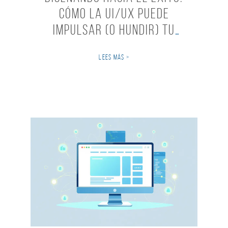
cómo la UI/UX puede
impulsar (o hundir) tu
estrategia SEO
LEES MÁS >