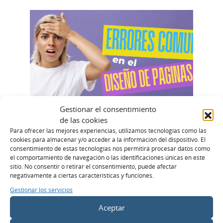
Gestionar el consentimiento
de las cookies
Para ofrecer las mejores experiencias, utilizamos tecnologías como las
CREATIVIDAD
cookies para almacenar y/o acceder a la información del dispositivo. El
consentimiento de estas tecnologías nos permitirá procesar datos como
Errores Comunes en el
el comportamiento de navegación o las identificaciones únicas en este
sitio. No consentir o retirar el consentimiento, puede afectar
Diseño de Páginas Web y
negativamente a ciertas características y funciones.
Cómo Evitarlos
Gestionar los servicios
Aceptar
LEES MÁS >