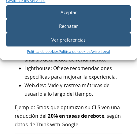
Cumulative Layout Shift (CLS)
:
Garantiza
Gestionar los servicios
la estabilidad visual del contenido. Un
Aceptar
CLS menor a
0,1
es ideal.
Rechazar
Herramientas para Medir y Optimizar Core
Web Vitals
Ver preferencias
Google PageSpeed Insights
:
Proporciona
Política de cookies
Política de cookies
Aviso Legal
análisis detallados de rendimiento.
Lighthouse
:
Ofrece recomendaciones
específicas para mejorar la experiencia.
Web.dev
:
Mide y rastrea métricas de
usuario a lo largo del tiempo.
Ejemplo
:
Sitios que optimizan su CLS ven una
reducción del
20% en tasas de rebote
, según
datos de Think with Google.