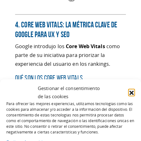
4. Core Web Vitals: La Métrica Clave de
Google para UX y SEO
Google introdujo los
Core Web Vitals
como
parte de su iniciativa para priorizar la
experiencia del usuario en los rankings.
Qué son los Core Web Vitals
Gestionar el consentimiento
Largest Contentful Paint (LCP)
:
Evalúa la
de las cookies
velocidad de carga. Apunta a menos de
Para ofrecer las mejores experiencias, utilizamos tecnologías como las
2,5 segundos.
cookies para almacenar y/o acceder a la información del dispositivo. El
First Input Delay (FID)
:
Mide la rapidez de
consentimiento de estas tecnologías nos permitirá procesar datos
como el comportamiento de navegación o las identificaciones únicas en
respuesta a la interacción del usuario.
este sitio. No consentir o retirar el consentimiento, puede afectar
negativamente a ciertas características y funciones.
Mantén el FID por debajo de
100 ms.