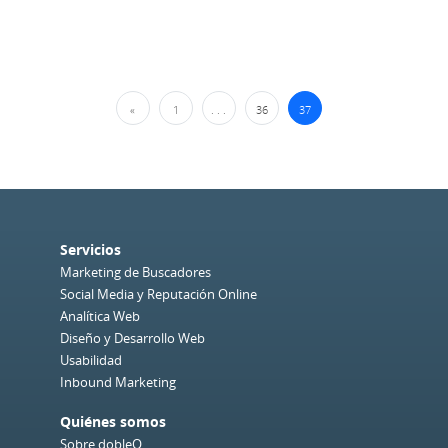
Navegación de Entradas
«
1
. . .
36
37
Servicios
Marketing de Buscadores
Social Media y Reputación Online
Analítica Web
Diseño y Desarrollo Web
Usabilidad
Inbound Marketing
Quiénes somos
Sobre dobleO