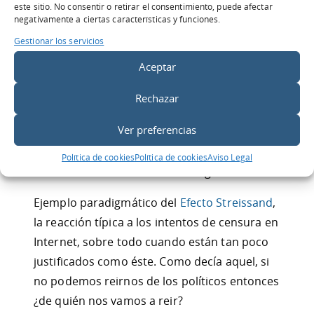
disfrute de reirnos de nuestros políticos, algo
este sitio. No consentir o retirar el consentimiento, puede afectar
negativamente a ciertas características y funciones.
especialmente importante en periodo de
Gestionar los servicios
campaña electoral.
Aceptar
Segundo, porque como dice el refrán
castellano «no se le pueden poner puertas al
Rechazar
campo» y en cuestión de horas surgió la
Ver preferencias
cuenta @NanianoRajoy2, @NanianoRajoy_,
@NanianoRajoyReturns, @NanianoRajoy4 y
Política de cookies
Política de cookies
Aviso Legal
otra variantes
del mismo alter ego.
Ejemplo paradigmático del
Efecto Streissand
,
la reacción típica a los intentos de censura en
Internet, sobre todo cuando están tan poco
justificados como éste. Como decía aquel, si
no podemos reirnos de los políticos entonces
¿de quién nos vamos a reir?