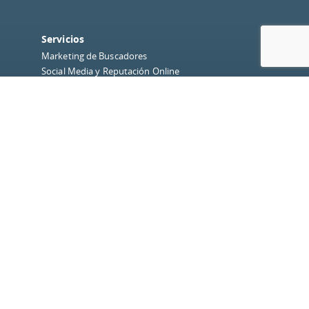
Servicios
Marketing de Buscadores
Social Media y Reputación Online
Analítica Web
Diseño y Desarrollo Web
Usabilidad
Inbound Marketing
Quiénes somos
Sobre dobleO
Equipo
Nuestros Clientes
Blog
Redes Sociales
Instagram
Facebook
LinkedIn
Twitter
Contacto