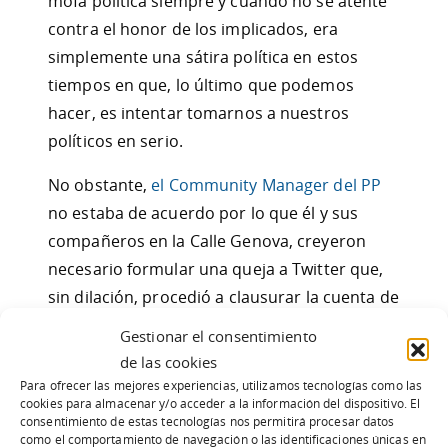
mofa política siempre y cuando no se atente
contra el honor de los implicados, era
simplemente una sátira política en estos
tiempos en que, lo último que podemos
hacer, es intentar tomarnos a nuestros
políticos en serio.
No obstante,
el Community Manager del PP
no estaba de acuerdo por lo que él y sus
compañeros en la Calle Genova, creyeron
necesario formular una queja a Twitter que,
sin dilación, procedió a clausurar la cuenta de
@Naniano. Craso error.
Gestionar el consentimiento
de las cookies
Primero, porque suscitaron una oleada de
Para ofrecer las mejores experiencias, utilizamos tecnologías como las
críticas por atentar contra uno de los
cookies para almacenar y/o acceder a la información del dispositivo. El
consentimiento de estas tecnologías nos permitirá procesar datos
derechos fundamentales y por privarnos del
como el comportamiento de navegación o las identificaciones únicas en