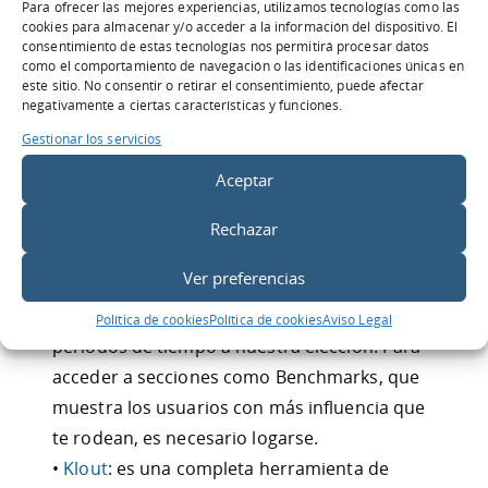
Para ofrecer las mejores experiencias, utilizamos tecnologías como las
tweets, incluso variables mixtas. Se puede
cookies para almacenar y/o acceder a la información del dispositivo. El
filtrar por fecha, guardar el gráfico y también
consentimiento de estas tecnologías nos permitirá procesar datos
como el comportamiento de navegación o las identificaciones únicas en
comparar varios usuarios. Muy sencilla,
este sitio. No consentir o retirar el consentimiento, puede afectar
práctica y visual.
negativamente a ciertas características y funciones.
• Twitalyzer: analiza al usuario mostrando
Gestionar los servicios
porcentajes de atributos tales como Impact,
Aceptar
Engagement, Influence, Generosity, Clout. Por
otro lado, también ofrece gráficos bastante
Rechazar
interesantes sobre trends, RT, tweets
Ver preferencias
recibidos y enviados, tweets por hora, etc.
Merece la pena echarle un vistazo acotando
Política de cookies
Política de cookies
Aviso Legal
periodos de tiempo a nuestra elección. Para
acceder a secciones como Benchmarks, que
muestra los usuarios con más influencia que
te rodean, es necesario logarse.
•
Klout
: es una completa herramienta de