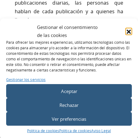
publicaciones diarias, las personas que
hablan de cada publicación y a quienes ha
llegado esta misma.
Gestionar el consentimiento
de las cookies
Para ofrecer las mejores experiencias, utilizamos tecnologías como las
cookies para almacenar y/o acceder a la información del dispositivo. El
consentimiento de estas tecnologías nos permitirá procesar datos
como el comportamiento de navegación o las identificaciones únicas en
este sitio. No consentir o retirar el consentimiento, puede afectar
negativamente a ciertas características y funciones.
Con el fin de conocer el público que esta
Gestionar los servicios
interactuando con nuestra página, Facebook
Aceptar
ha desarrollado parámetros demográficos
organizados por categorías asignadas según
Rechazar
la información que los usuarios introducen
en sus respectivos perfiles. Esta información
Ver preferencias
es indispensable en el momento de
Política de cookies
Política de cookies
Aviso Legal
desarrollar contenidos que generen mayor