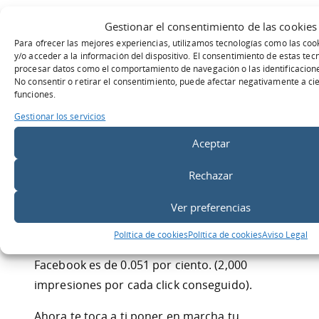
Otro factor clave a la hora de Otra ventaja de
Gestionar el consentimiento de las cookies
Facebook es elegir
CPM
o
CPC.
Lo ideal es
Para ofrecer las mejores experiencias, utilizamos tecnologías como las co
y/o acceder a la información del dispositivo. El consentimiento de estas tec
elegir el CPC, ya que te permite tener mayor
procesar datos como el comportamiento de navegación o las identificaciones
control de tu presupuesto.
No consentir o retirar el consentimiento, puede afectar negativamente a cie
funciones.
Una vez que tus anuncios sean aprobados
Gestionar los servicios
por Facebook, llegó la hora de
medir
y
Aceptar
optimizar
tu campaña.
Rechazar
El CPC, número de Clics, Conexiones,
Frecuencia y CTR son las estadísticas más
Ver preferencias
importantes a tomar en cuenta. Pero ojo, ten
Política de cookies
Política de cookies
Aviso Legal
en cuenta que el CTR medio sobre un anuncio
Facebook es de 0.051 por ciento. (2,000
impresiones por cada click conseguido).
Ahora te toca a ti poner en marcha tu