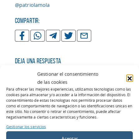
@patriolamola
Compartir:
Deja una respuesta
Tu dirección de correo electrónico no será
Gestionar el consentimiento
publicada.
Los campos obligatorios están
de las cookies
marcados con
*
Para ofrecer las mejores experiencias, utilizamos tecnologías como las
cookies para almacenar y/o acceder a la información del dispositivo. El
consentimiento de estas tecnologías nos permitirá procesar datos
Comentario
*
como el comportamiento de navegación o las identificaciones únicas en
este sitio. No consentir o retirar el consentimiento, puede afectar
negativamente a ciertas características y funciones.
Gestionar los servicios
Aceptar