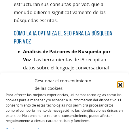
estructuran sus consultas por voz, que a
menudo difieren significativamente de las
búsquedas escritas.
Cómo la IA Optimiza el SEO para la Búsqueda
por Voz
Análisis de Patrones de Búsqueda por
Voz:
Las herramientas de IA recopilan
datos sobre el lenguaje conversacional
utilizado en consultas de voz y ayudan a
Gestionar el consentimiento
estructurar contenido que coincida con
de las cookies
estos patrones. Esto incluye la creación
Para ofrecer las mejores experiencias, utilizamos tecnologías como las
de respuestas concisas y directas que
cookies para almacenar y/o acceder a la información del dispositivo. El
consentimiento de estas tecnologías nos permitirá procesar datos
probablemente aparezcan en fragmentos
como el comportamiento de navegación o las identificaciones únicas en
destacados.
este sitio. No consentir o retirar el consentimiento, puede afectar
negativamente a ciertas características y funciones.
Mejora de Contenidos para Consultas