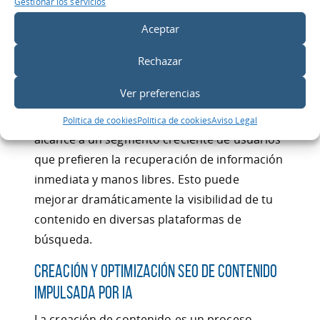
Gestionar los servicios
de Lenguaje Natural:
Las capacidades
de PLN permiten que las herramientas de
Aceptar
IA refinen el contenido, haciéndolo más
Rechazar
conversacional y adecuado para la
búsqueda por voz.
Ver preferencias
Optimizar para la búsqueda por voz amplía tu
Política de cookies
Política de cookies
Aviso Legal
alcance a un segmento creciente de usuarios
que prefieren la recuperación de información
inmediata y manos libres. Esto puede
mejorar dramáticamente la visibilidad de tu
contenido en diversas plataformas de
búsqueda.
Creación y Optimización SEO de Contenido
Impulsada por IA
La creación de contenido es un proceso