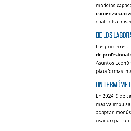
modelos capace
comenzó con a
chatbots conver
De los labora
Los primeros p
de profesional
Asuntos Económ
plataformas int
Un termómet
En 2024, 9 de c
masiva impulsa
adaptan menús 
usando patron