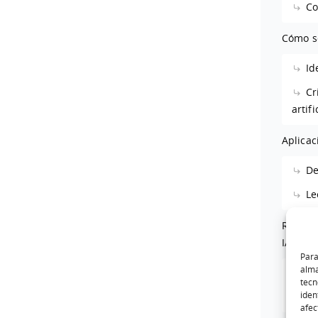
Co
Cómo s
Id
Cr
artif
Aplicac
De
Le
Retos, 
IA
Para
alma
De
tecn
iden
As
afec