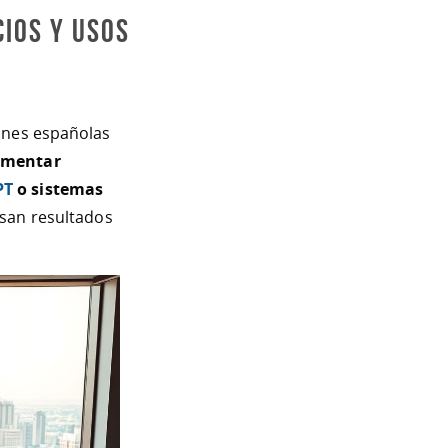
cios y Usos
iones españolas
ementar
PT
o sistemas
lsan resultados