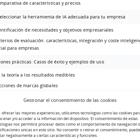
mparativa de características y precios
eleccionar la herramienta de IA adecuada para tu empresa
entificación de necesidades y objetivos empresariales
iterios de evaluación: características, integración y coste inteligen
icial para empresas
iones prácticas: Casos de éxito y ejemplos de uso
 la teoría a los resultados medibles
cciones de marcas globales
limitaciones y consideraciones éticas en la implementación de
Gestionar el consentimiento de las cookies
 ofrecer las mejores experiencias, utilizamos tecnologías como las cookies par
cenar y/o acceder a la información del dispositivo. El consentimiento de estas
safíos en la adopción y complejidad tecnológica
ologías nos permitirá procesar datos como el comportamiento de navegación o
tificaciones únicas en este sitio. No consentir o retirar el consentimiento, pued
pectos éticos y protección de datos en la era digital
tar negativamente a ciertas características y funciones.