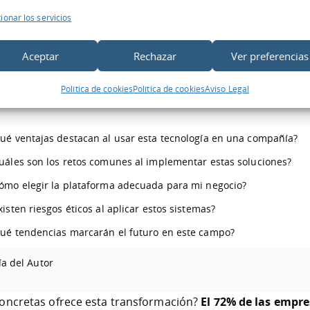
ias y futuro de la inteligencia artificial en el mundo
ionar los servicios
arial
novaciones emergentes y proyecciones para 2030
Aceptar
Rechazar
Ver preferencias
sión
Política de cookies
Política de cookies
Aviso Legal
ué ventajas destacan al usar esta tecnología en una compañía?
uáles son los retos comunes al implementar estas soluciones?
ómo elegir la plataforma adecuada para mi negocio?
xisten riesgos éticos al aplicar estos sistemas?
ué tendencias marcarán el futuro en este campo?
ía del Autor
concretas ofrece esta transformación?
El 72% de las empr