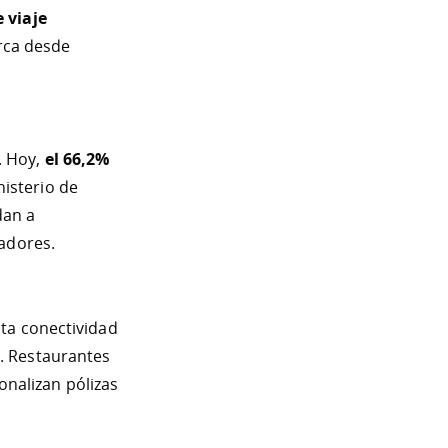
e viaje
rca desde
. Hoy,
el 66,2%
isterio de
dan a
radores.
ta conectividad
d
. Restaurantes
nalizan pólizas