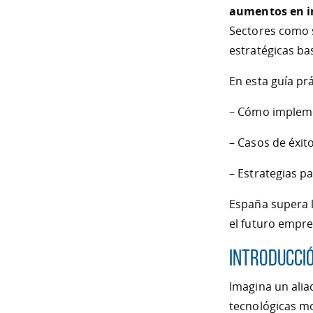
aumentos en i
Sectores como s
estratégicas ba
En esta guía pr
– Cómo impleme
– Casos de éxi
– Estrategias p
España supera 
el futuro empre
Introducci
Imagina un alia
tecnológicas m