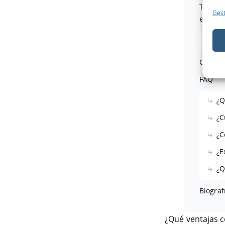
Tendenc
Gest
empres
In
Conclu
FAQ
¿Q
¿C
¿C
¿E
¿Q
Biograf
¿Qué ventajas 