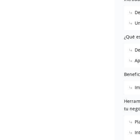
De
Un
¿Qué es
De
Ap
Benefic
Im
Herrami
tu nego
Pl
In