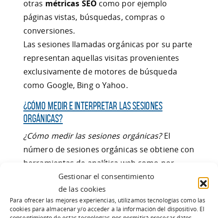
otras
métricas SEO
como por ejemplo
páginas vistas, búsquedas, compras o
conversiones.
Las sesiones llamadas orgánicas por su parte
representan aquellas visitas provenientes
exclusivamente de motores de búsqueda
como Google, Bing o Yahoo.
¿Cómo medir e interpretar las sesiones
orgánicas?
¿Cómo medir las sesiones orgánicas?
El
número de sesiones orgánicas se obtiene con
herramientas de analítica web como por
ejemplo Google Analytics.
Gestionar el consentimiento
de las cookies
¿Cómo interpretar las sesiones orgánicas?
El
Para ofrecer las mejores experiencias, utilizamos tecnologías como las
cookies para almacenar y/o acceder a la información del dispositivo. El
crecimiento del tráfico orgánico es
consentimiento de estas tecnologías nos permitirá procesar datos