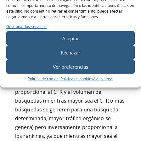
una
métrica SEO
de rendimiento muy
como el comportamiento de navegación o las identificaciones únicas en
este sitio. No consentir o retirar el consentimiento, puede afectar
importante, ya que se alinea con el objetivo
negativamente a ciertas características y funciones.
del SEO: obtener mayor visibilidad “gratis” a
Gestionar los servicios
través de búsquedas en motores.
Aceptar
Rechazar
El tráfico orgánico depende de los siguientes
Ver preferencias
factores:Esto significa que la cantidad de
Política de cookies
Política de cookies
Aviso Legal
tráfico orgánico es directamente
proporcional al CTR y al volumen de
búsquedas (mientras mayor sea el CTR o más
búsquedas se generen para una búsqueda
determinada, mayor tráfico orgánico se
genera) pero inversamente proporcional a
los rankings, ya que mientras mayor sea el