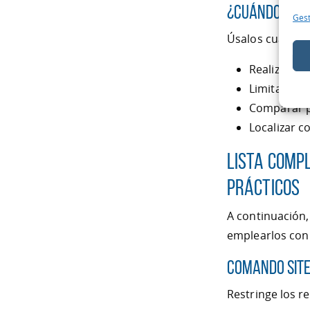
¿Cuándo usar
Gest
Úsalos cuando 
Realizar un
Limitar la 
Comparar p
Localizar c
Lista Comp
Prácticos
A continuación
emplearlos con 
Comando site
Restringe los r