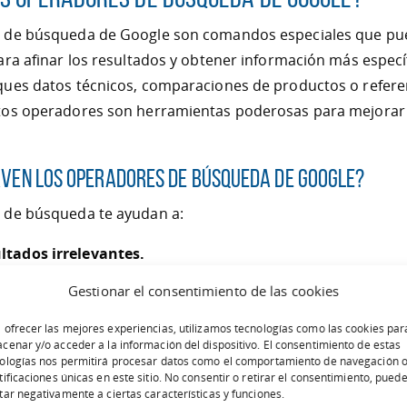
 de búsqueda de Google son comandos especiales que pue
ara afinar los resultados y obtener información más específ
ques datos técnicos, comparaciones de productos o refere
tos operadores son herramientas poderosas para mejorar 
rven los operadores de búsqueda de Google?
 de búsqueda te ayudan a:
ultados irrelevantes.
información específica, como tipos de archivo o conteni
Gestionar el consentimiento de las cookies
iempo
al evitar resultados genéricos o innecesarios.
 ofrecer las mejores experiencias, utilizamos tecnologías como las cookies par
cenar y/o acceder a la información del dispositivo. El consentimiento de estas
búsquedas avanzadas
para investigaciones profundas o aná
ologías nos permitirá procesar datos como el comportamiento de navegación o
tificaciones únicas en este sitio. No consentir o retirar el consentimiento, pued
a.
tar negativamente a ciertas características y funciones.