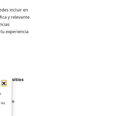
des incluir en
ica y relevante.
ncias
tu experiencia
do en sitios
a
lisis de
 las
e