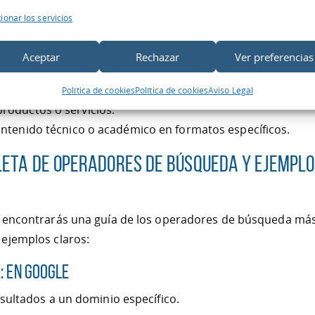
 los operadores de búsqueda de Google?
ionar los servicios
necesites:
Aceptar
Rechazar
Ver preferencias
a búsqueda detallada en un sector o nicho.
búsqueda a un dominio o rango de fechas.
Política de cookies
Política de cookies
Aviso Legal
roductos o servicios.
ontenido técnico o académico en formatos específicos.
leta de Operadores de Búsqueda y Ejemplo
, encontrarás una guía de los operadores de búsqueda más
ejemplos claros:
: en Google
esultados a un dominio específico.