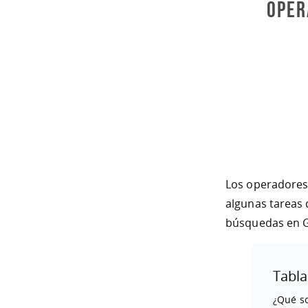
Oper
Los operadores 
algunas tareas 
búsquedas en G
Tabla
¿Qué s