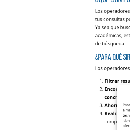
Los operadores
tus consultas p
Ya sea que bus
académicas, es
de búsqueda.
¿Para qué si
Los operadores
Filtrar res
Encontrar 
concretos.
Ahorrar t
Para
alma
Realizar 
tecn
iden
competenci
afec