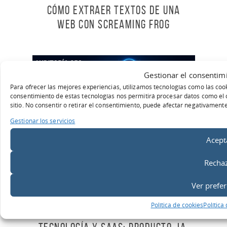
Cómo extraer textos de una
web con Screaming Frog
Gestionar el consentimi
Para ofrecer las mejores experiencias, utilizamos tecnologías como las cook
consentimiento de estas tecnologías nos permitirá procesar datos como el 
sitio. No consentir o retirar el consentimiento, puede afectar negativamente 
Gestionar los servicios
Acept
Recha
Ver prefer
Inteligencia Artificial
Política de cookies
Política
Auditoría GEO para empresas de