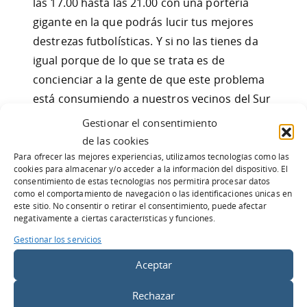
las 17.00 hasta las 21.00 con una portería
gigante en la que podrás lucir tus mejores
destrezas futbolísticas. Y si no las tienes da
igual porque de lo que se trata es de
concienciar a la gente de que este problema
está consumiendo a nuestros vecinos del Sur
y que ya es hora de que hagamos algo para
Gestionar el consentimiento
solucionarlo.
de las cookies
Para ofrecer las mejores experiencias, utilizamos tecnologías como las
cookies para almacenar y/o acceder a la información del dispositivo. El
Compartir:
consentimiento de estas tecnologías nos permitirá procesar datos
como el comportamiento de navegación o las identificaciones únicas en
este sitio. No consentir o retirar el consentimiento, puede afectar
negativamente a ciertas características y funciones.
Gestionar los servicios
Un comentario sobre “
Marcale un Gol al
Aceptar
SIDA
”
Rechazar