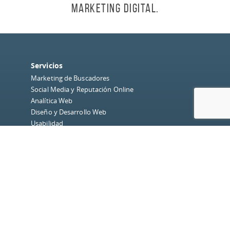
Marketing Digital.
Servicios
Marketing de Buscadores
Social Media y Reputación Online
Analítica Web
Diseño y Desarrollo Web
Usabilidad
Inbound Marketing
Quiénes somos
Sobre dobleO
Equipo
Nuestros Clientes
Blog
Redes Sociales