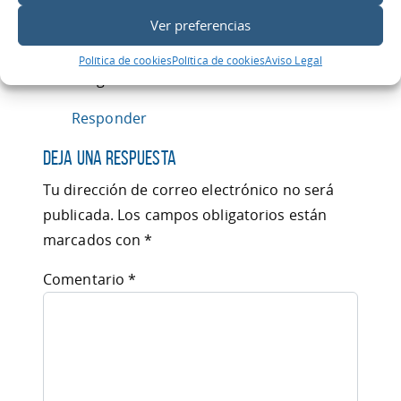
Alex InspirAction
dice:
Ver preferencias
28 de mayo de 2010 a las 10:08
¡Gracias por vuestro apoyo y difusión,
Política de cookies
Política de cookies
Aviso Legal
amigos de DobleO!
Responder
Deja una respuesta
Tu dirección de correo electrónico no será
publicada.
Los campos obligatorios están
marcados con
*
Comentario
*