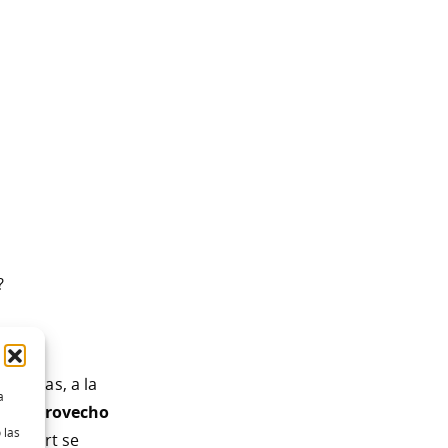
?
o estas, a la
a
 más provecho
 las
bExpert se