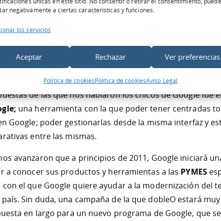
tificaciones únicas en este sitio. No consentir o retirar el consentimiento, pued
isplay, Redes Sociales, Adwords, las novedades como “Inst
tar negativamente a ciertas características y funciones.
ionar los servicios
aron de los
distintos cursos y exámenes del Programa de
Aceptar
Rechazar
Ver preferencias
trata de una certificación de reconocimiento mundial, en e
ía de un profesional como experto en el uso de las herrami
Política de cookies
Política de cookies
Aviso Legal
puestas de las que nos hablaron los chicos de Google fue e
ogle;
una herramienta con la que poder tener centradas to
 en Google; poder gestionarlas desde la misma interfaz y es
arativas entre las mismas.
nos avanzaron que a principios de 2011, Google iniciará 
ar a conocer sus productos y herramientas a las
PYMES
esp
 con el que Google quiere ayudar a la modernización del te
 país. Sin duda, una campaña de la que dobleO estará muy
 puesta en largo para un nuevo programa de Google, que s