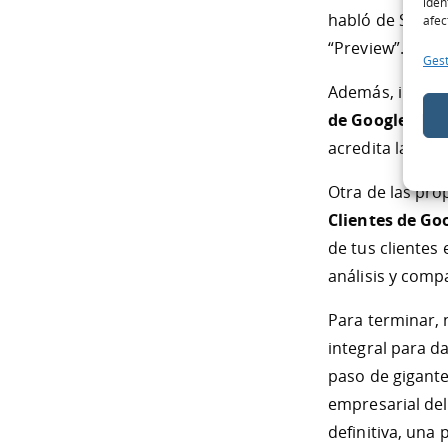
iden
habló de SEO, D
afec
“Preview”…
Gest
Además, inform
de Google
. Se 
acredita la val
Otra de las pro
Clientes de Go
de tus clientes
análisis y comp
Para terminar, 
integral para d
paso de gigante
empresarial del
definitiva, una