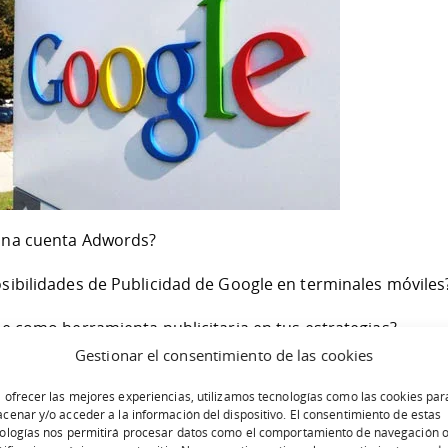
una cuenta Adwords?
sibilidades de Publicidad de Google en terminales móviles
be como herramienta publicitaria en tus estrategias?
Gestionar el consentimiento de las cookies
nto, miembros de Google dieron respuesta a preguntas com
 ofrecer las mejores experiencias, utilizamos tecnologías como las cookies par
rcaban a las distintas herramientas de Google para
sacar
cenar y/o acceder a la información del dispositivo. El consentimiento de estas
ologías nos permitirá procesar datos como el comportamiento de navegación o
 e inversión de un cliente en Internet
. En este primer We