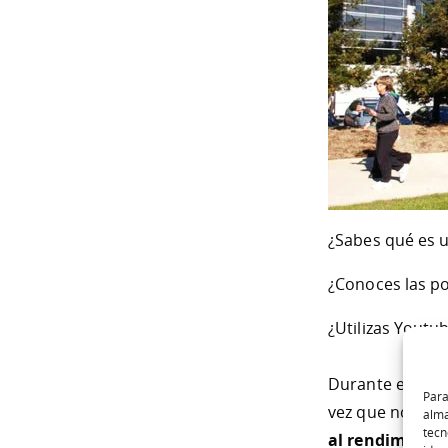
¿Sabes qué es 
¿Conoces las po
¿Utilizas Youtu
Durante el eve
Para
vez que nos ace
alma
tecn
al rendimiento