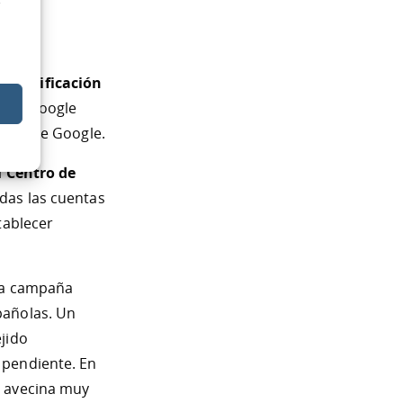
e
ant” o
 Certificación
l que Google
entas de Google.
l
Centro de
das las cuentas
tablecer
una campaña
añolas. Un
jido
 pendiente. En
e avecina muy