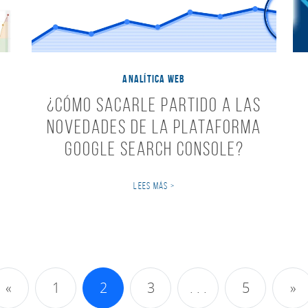
ANALÍTICA WEB
¿Cómo sacarle partido a las
novedades de la plataforma
Google Search Console?
LEES MÁS >
avegación de Entradas
«
1
2
3
. . .
5
»