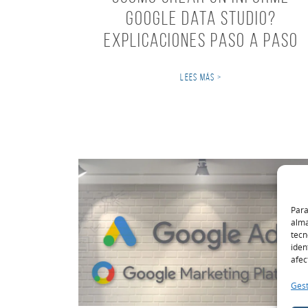
Google Data Studio?
Explicaciones paso a paso
LEES MÁS >
Para
alma
tecn
iden
afec
Gest