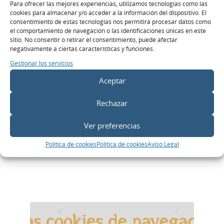
Para ofrecer las mejores experiencias, utilizamos tecnologías como las
cookies para almacenar y/o acceder a la información del dispositivo. El
consentimiento de estas tecnologías nos permitirá procesar datos como
el comportamiento de navegación o las identificaciones únicas en este
sitio. No consentir o retirar el consentimiento, puede afectar
negativamente a ciertas características y funciones.
Gestionar los servicios
ANALÍTICA WEB
Aceptar
¿Cómo borrar las cookies?
Guía paso a paso según el
Rechazar
navegador
Ver preferencias
LEES MÁS >
Política de cookies
Política de cookies
Aviso Legal