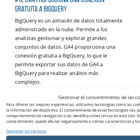
gratuita a BigQuery
BigQuery es un almacén de datos totalmente
administrado en la nube. Permite a los
analistas gestionar y explorar grandes
conjuntos de datos. GA4 proporciona una
conexión gratuita a BigQuery, lo que le
permite exportar sus datos de GA4 a
BigQuery para realizar análisis más
complejos.
A diferencia de GA3, GA4 viene con una
Gestionar el consentimiento de las c
conexión gratuita a BigQuery, algo que
Para ofrecer las mejores experiencias, utilizamos tecnologías como las co
la información del dispositivo. El consentimiento de estas tecnologías nos 
anteriormente, solo estaba disponible para
comportamiento de navegación o las identificaciones únicas en este sitio. No
los clientes de GA 360. Ahora se puede
consentimiento, puede afectar negativamente a ciertas características y fu
acceder a los datos sin procesar de GA y
Gestionar los servicios
ejecutar consultas SQL en ellos, lo cual es