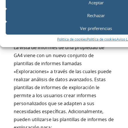
Aceptar
muy útil cuando desea conectar datos de GA4
con una fuente de datos externa.
Rechazar
#13 GA4 proporciona plantillas de
Ver preferencias
informes de exploración
Política de cookies
Política de cookies
Aviso 
La vista de informes de una propiedad de
GA4 viene con un nuevo conjunto de
plantillas de informes llamadas
«Exploraciones» a través de las cuales puede
realizar análisis de datos avanzados. Estas
plantillas de informes de exploración le
permite a los usuarios crear informes
personalizados que se adapten a sus
necesidades específicas. Adicionalmente,
pueden utilizarse las plantillas de informes de
exploración para: