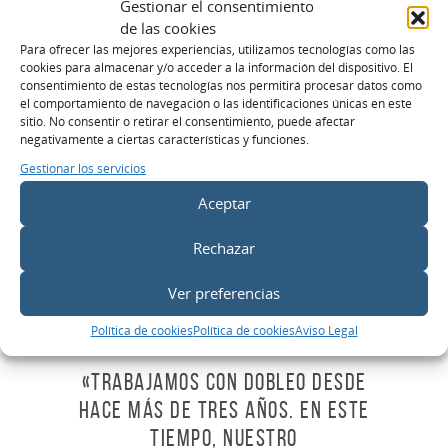
Gestionar el consentimiento
disposición para ayudar en
de las cookies
Para ofrecer las mejores experiencias, utilizamos tecnologías como las
todo lo que se necesite. «
cookies para almacenar y/o acceder a la información del dispositivo. El
consentimiento de estas tecnologías nos permitirá procesar datos como
el comportamiento de navegación o las identificaciones únicas en este
sitio. No consentir o retirar el consentimiento, puede afectar
negativamente a ciertas características y funciones.
Gestionar los servicios
Aceptar
Rechazar
Ver preferencias
Política de cookies
Política de cookies
Aviso Legal
«Trabajamos con dobleO desde
hace más de tres años. En este
tiempo, nuestro